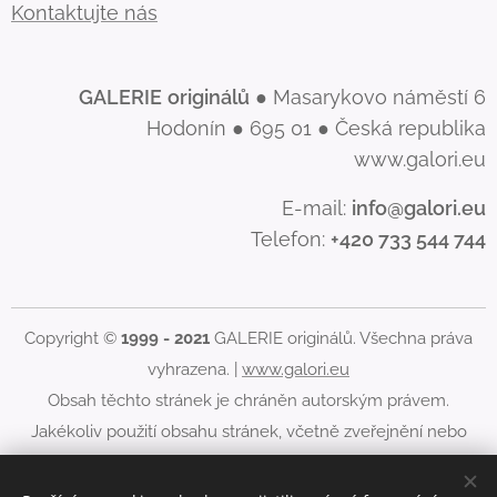
Kontaktujte nás
GALERIE
originálů
● Masarykovo náměstí 6
Hodonín ● 695 01 ● Česká republika
www.galori.eu
E-mail:
info@galori.eu
Telefon:
+420 733 544 744
Copyright ©
1999 - 2021
GALERIE originálů. Všechna práva
vyhrazena. |
www.galori.eu
Obsah těchto stránek je chráněn autorským právem.
Jakékoliv použití obsahu stránek, včetně zveřejnění nebo
jiného šíření jeho obsahu, je bez písemného souhlasu
GALERIE originálů zakázáno.