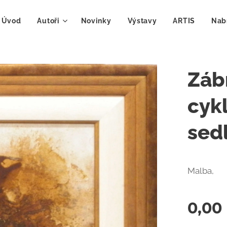
Úvod
Autoři
Novinky
Výstavy
ARTIS
Nab
Zábr
cyk
sed
Malba,
0,00