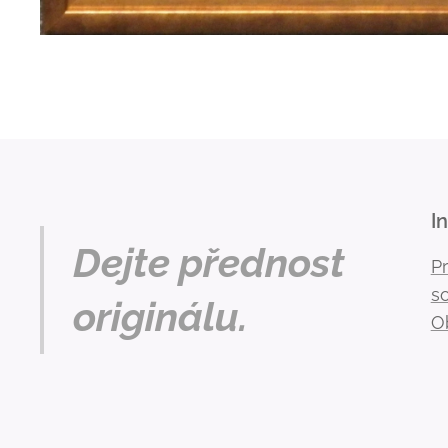
I
Dejte přednost
P
s
originálu.
O