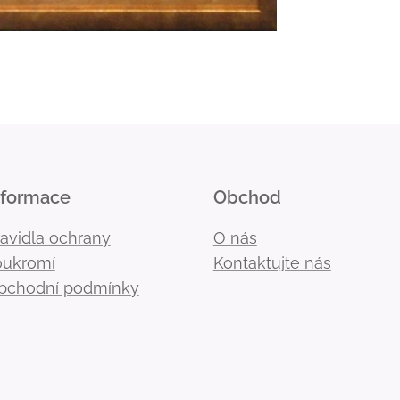
nformace
Obchod
ravidla ochrany
O nás
oukromí
Kontaktujte nás
bchodní podmínky