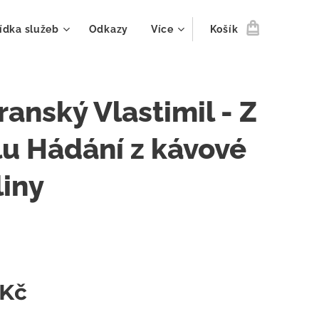
ídka služeb
Odkazy
Více
Košík
anský Vlastimil - Z
lu Hádání z kávové
liny
Kč