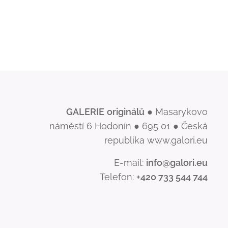
GALERIE
originálů
● Masarykovo
náměstí 6 Hodonín ● 695 01 ● Česká
republika www.galori.eu
E-mail:
info@galori.eu
Telefon:
+420 733 544 744