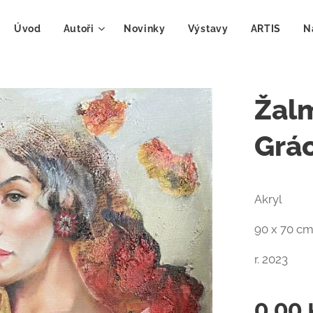
Úvod
Autoři
Novinky
Výstavy
ARTIS
N
Žalm
Grác
Akryl
90 x 70 c
r. 2023
0,00