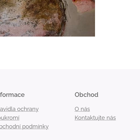
nformace
Obchod
ravidla ochrany
O nás
oukromí
Kontaktujte nás
bchodní podmínky