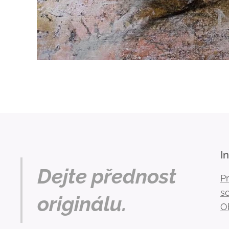
I
Dejte přednost
P
s
originálu.
O