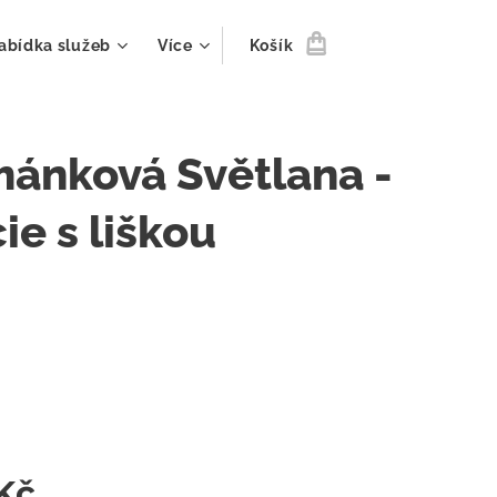
abídka služeb
Více
Košík
ánková Světlana -
ie s liškou
m
Kč