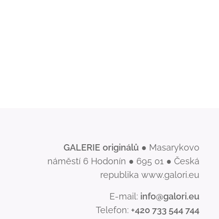
GALERIE
originálů
● Masarykovo
náměstí 6 Hodonín ● 695 01 ● Česká
republika www.galori.eu
E-mail:
info@galori.eu
Telefon:
+420 733 544 744