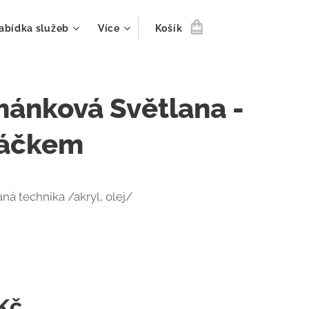
abídka služeb
Více
Košík
ánková Světlana -
táčkem
á technika /akryl, olej/
m
Kč