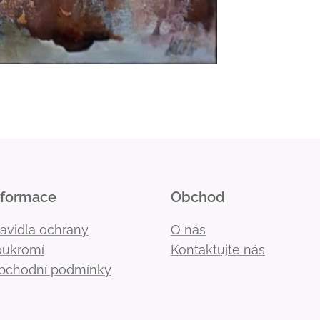
nformace
Obchod
ravidla ochrany
O nás
oukromí
Kontaktujte nás
bchodní podmínky