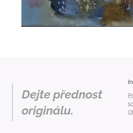
I
Dejte přednost
P
s
originálu.
O