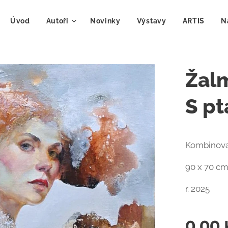
Úvod
Autoři
Novinky
Výstavy
ARTIS
N
Žalm
S p
Kombinovan
90 x 70 c
r. 2025
0,00