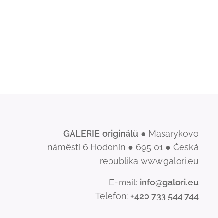
GALERIE
originálů
● Masarykovo
náměstí 6 Hodonín ● 695 01 ● Česká
republika www.galori.eu
E-mail:
info@galori.eu
Telefon:
+420 733 544 744