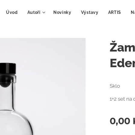
Úvod
Autoři
Novinky
Výstavy
ARTIS
N
Žamp
Ede
Sklo
1+2 set na 
0,00