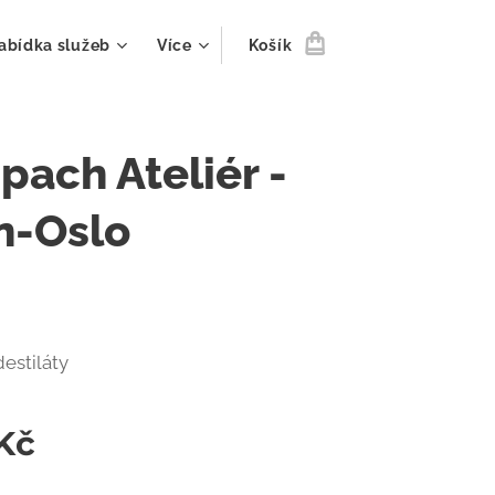
abídka služeb
Více
Košík
ach Ateliér -
n-Oslo
destiláty
Kč