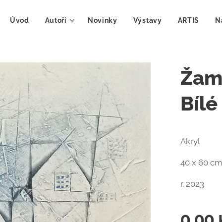
Úvod
Autoři
Novinky
Výstavy
ARTIS
N
Žamp
Bílé
Akryl
40 x 60 c
r. 2023
0,00