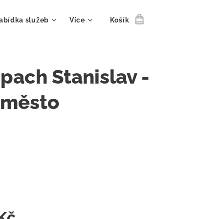
abídka služeb
Více
Košík
ach Stanislav -
 město
m
Kč