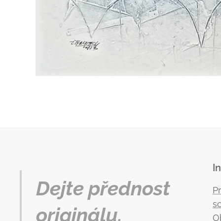
I
Dejte přednost
P
s
originálu.
O