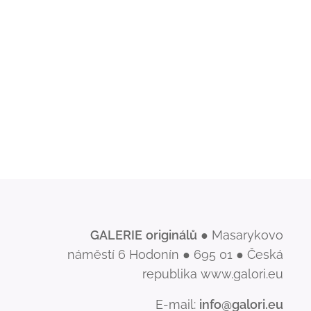
GALERIE
originálů
● Masarykovo
náměstí 6 Hodonín ● 695 01 ● Česká
republika www.galori.eu
E-mail:
info@galori.eu