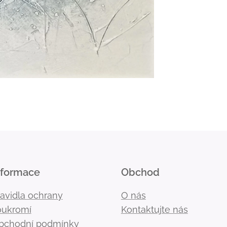
nformace
Obchod
ravidla ochrany
O nás
oukromí
Kontaktujte nás
bchodní podmínky