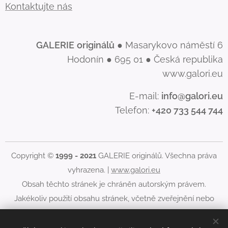
Kontaktujte nás
GALERIE
originálů
● Masarykovo náměstí 6
Hodonín ● 695 01 ● Česká republika
www.galori.eu
E-mail:
info@galori.eu
Telefon:
+420 733 544 744
Copyright ©
1999 - 2021
GALERIE originálů. Všechna práva
vyhrazena. |
www.galori.eu
Obsah těchto stránek je chráněn autorským právem.
Jakékoliv použití obsahu stránek, včetně zveřejnění nebo
jiného šíření jeho obsahu, je bez písemného souhlasu
GALERIE originálů zakázáno.