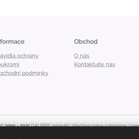
nformace
Obchod
ravidla ochrany
O nás
oukromí
Kontaktujte nás
bchodní podmínky
 ©
1999 - 2021
GALERIE originálů. Všechna práva vyhrazena. |
www
kékoliv použití obsahu stránek, včetně zveřejnění nebo jiného 