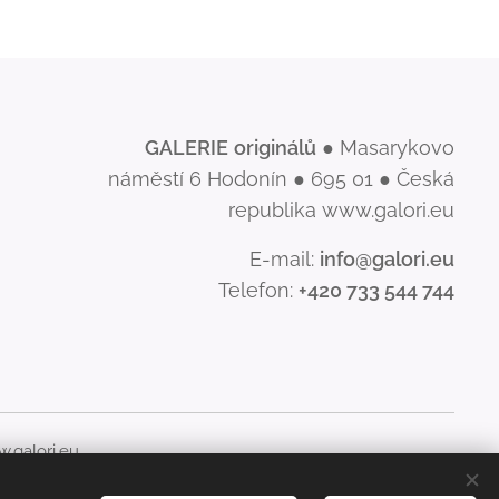
GALERIE
originálů
● Masarykovo
náměstí 6 Hodonín ● 695 01 ● Česká
republika www.galori.eu
E-mail:
info@galori.eu
Telefon:
+420 733 544 744
.galori.eu
šíření jeho obsahu, je bez písemného souhlasu GALERIE