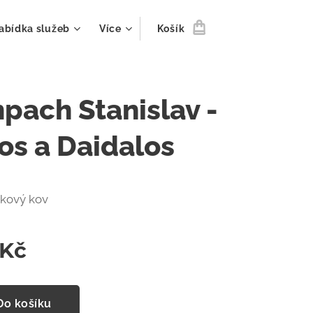
abídka služeb
Více
Košík
pach Stanislav -
os a Daidalos
tkový kov
Kč
Do košíku