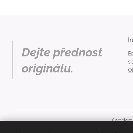
I
Dejte přednost
P
s
originálu.
O
Copyright
Obsah těchto stránek je chráněn autorským právem. Ja