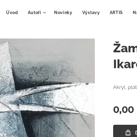
Úvod
Autoři
Novinky
Výstavy
ARTIS
N
Žam
Ikar
Akryl, plá
0,00