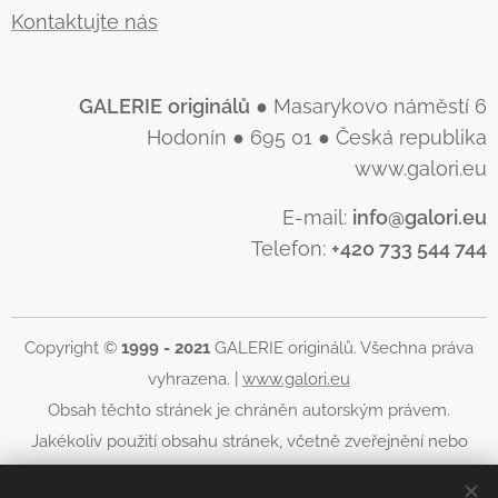
Kontaktujte nás
GALERIE
originálů
● Masarykovo náměstí 6
Hodonín ● 695 01 ● Česká republika
www.galori.eu
E-mail:
info@galori.eu
Telefon:
+420 733 544 744
Copyright ©
1999 - 2021
GALERIE originálů. Všechna práva
vyhrazena. |
www.galori.eu
Obsah těchto stránek je chráněn autorským právem.
Jakékoliv použití obsahu stránek, včetně zveřejnění nebo
jiného šíření jeho obsahu, je bez písemného souhlasu