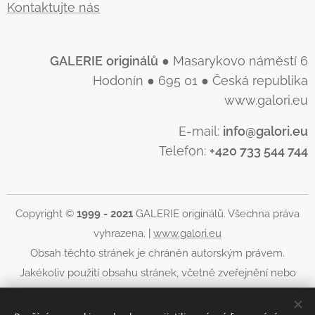
Kontaktujte nás
GALERIE
originálů
● Masarykovo náměstí 6
Hodonín ● 695 01 ● Česká republika
www.galori.eu
E-mail:
info@galori.eu
Telefon:
+420 733 544 744
Copyright ©
1999 - 2021
GALERIE originálů. Všechna práva
vyhrazena. |
www.galori.eu
Obsah těchto stránek je chráněn autorským právem.
Jakékoliv použití obsahu stránek, včetně zveřejnění nebo
jiného šíření jeho obsahu, je bez písemného souhlasu
GALERIE originálů zakázáno.