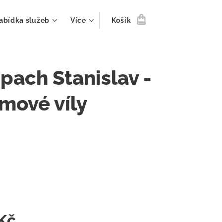
abídka služeb
Více
Košík
ach Stanislav -
mové víly
Kč