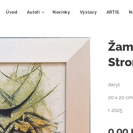
Úvod
Autoři
Novinky
Výstavy
ARTIS
N
Žamp
Stro
Akryl
20 x 20 cm
r. 2025
0,00