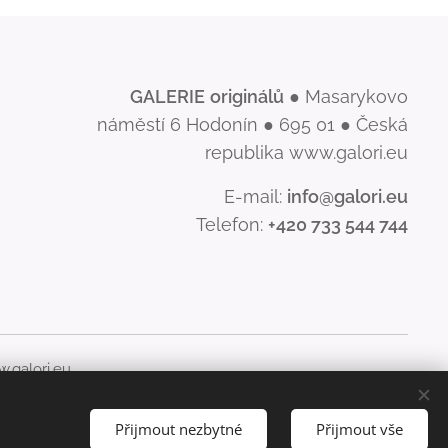
GALERIE
originálů
● Masarykovo
náměstí 6 Hodonín ● 695 01 ● Česká
republika www.galori.eu
E-mail:
info@galori.eu
Telefon:
+420 733 544 744
.galori.eu
šíření jeho obsahu, je bez písemného souhlasu GALERIE
Přijmout nezbytné
Přijmout vše