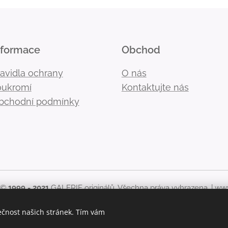
nformace
Obchod
ravidla ochrany
O nás
oukromí
Kontaktujte nás
bchodní podmínky
 ©
1999 - 2021
GALERIE originálů. Všechna práva vyhrazena. |
www
kékoliv použití obsahu stránek, včetně zveřejnění nebo jiného 
ečnost našich stránek. Tím vám
originálů zakázáno.