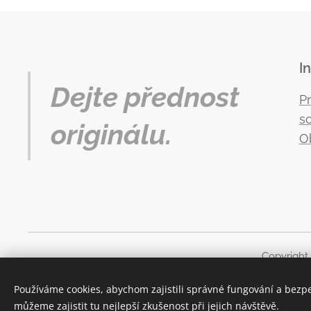
I
Dejte přednost
P
s
originálu.
O
Copyright
Obsah těchto stránek je chráněn autorským právem. Ja
Používáme cookies, abychom zajistili správné fungování a bezp
můžeme zajistit tu nejlepší zkušenost při jejich návštěvě.