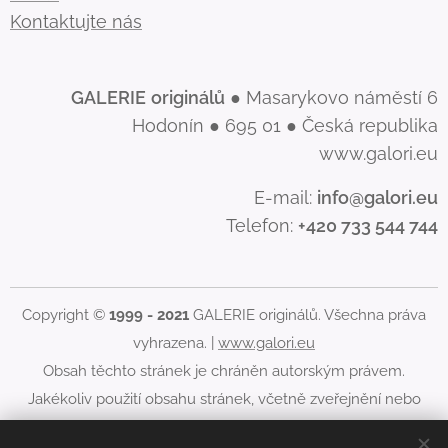
Kontaktujte nás
GALERIE
originálů
● Masarykovo náměstí 6
Hodonín ● 695 01 ● Česká republika
www.galori.eu
E-mail:
info@galori.eu
Telefon:
+420 733 544 744
Copyright ©
1999 - 2021
GALERIE originálů. Všechna práva
vyhrazena. |
www.galori.eu
Obsah těchto stránek je chráněn autorským právem.
Jakékoliv použití obsahu stránek, včetně zveřejnění nebo
jiného šíření jeho obsahu, je bez písemného souhlasu