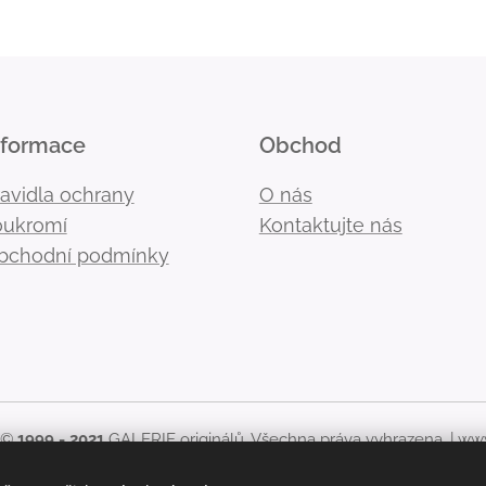
nformace
Obchod
ravidla ochrany
O nás
oukromí
Kontaktujte nás
bchodní podmínky
 ©
1999 - 2021
GALERIE originálů. Všechna práva vyhrazena. |
www
kékoliv použití obsahu stránek, včetně zveřejnění nebo jiného 