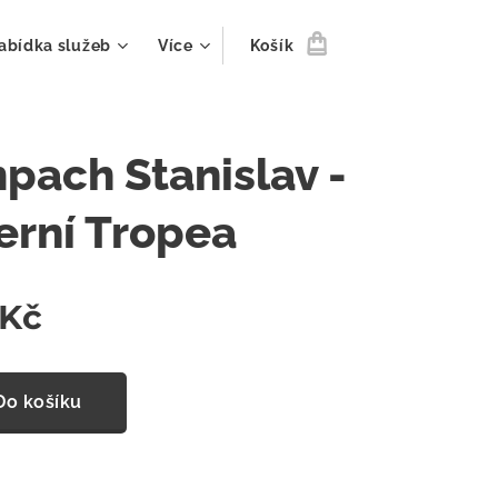
abídka služeb
Více
Košík
pach Stanislav -
erní Tropea
Kč
Do košíku