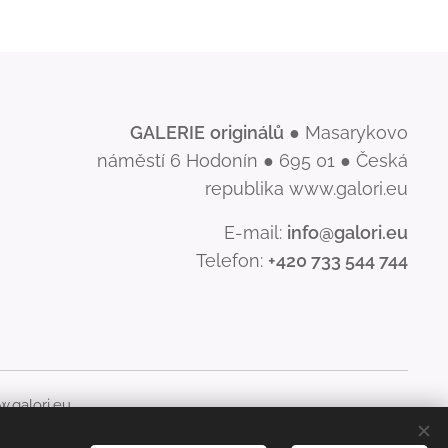
GALERIE
originálů
● Masarykovo
náměstí 6 Hodonín ● 695 01 ● Česká
republika www.galori.eu
E-mail:
info@galori.eu
Telefon:
+420 733 544 744
.galori.eu
šíření jeho obsahu, je bez písemného souhlasu GALERIE