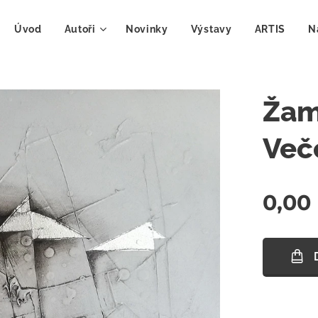
Úvod
Autoři
Novinky
Výstavy
ARTIS
N
Žam
Več
0,00