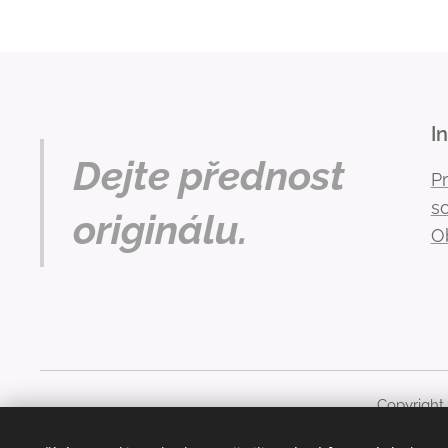
I
Dejte přednost
P
s
originálu.
O
Copyright
Obsah těchto stránek je chráněn autorským právem. Ja