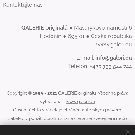
Kontaktujte nás
GALERIE
originálů
● Masarykovo náměstí 6
Hodonín ● 695 01 ● Česká republika
www.galori.eu
E-mail:
info@galori.eu
Telefon:
+420 733 544 744
Copyright ©
1999 - 2021
GALERIE originálů. Všechna práva
vyhrazena. |
www.galori.eu
Obsah těchto stránek je chráněn autorským právem.
Jakékoliv použití obsahu stránek, včetně zveřejnění nebo
jiného šíření jeho obsahu, je bez písemného souhlasu