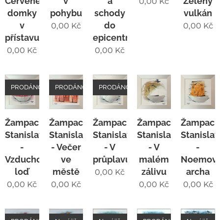
Červené
v
a
Zelený
0,00
Kč
domky
pohybu
schody
vulkán
v
do
0,00
Kč
0,00
Kč
přístavu
epicentra
0,00
Kč
0,00
Kč
PRODÁNO
PRODÁNO
PRODÁNO
Žampach
Žampach
Žampach
Žampach
Žampac
Stanislav
Stanislav
Stanislav
Stanislav
Stanislav
-
- Večer
- V
- V
-
Vzducho-
ve
průplavu
malém
Noemov
loď
městě
zálivu
archa
0,00
Kč
0,00
Kč
0,00
Kč
0,00
Kč
0,00
Kč