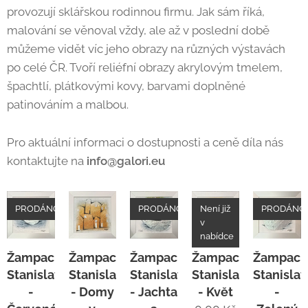
provozují sklářskou rodinnou firmu. Jak sám říká,
malování se věnoval vždy, ale až v poslední době
můžeme vidět víc jeho obrazy na různých výstavách
po celé ČR. Tvoří reliéfní obrazy akrylovým tmelem,
špachtlí, plátkovými kovy, barvami doplněné
patinováním a malbou.
Pro aktuální informaci o dostupnosti a ceně díla nás
kontaktujte na
info@galori.eu
PRODÁNO
PRODÁNO
Není již
PRODÁNO
v
nabídce
Žampach
Žampach
Žampach
Žampach
Žampac
Stanislav
Stanislav
Stanislav
Stanislav
Stanislav
-
- Domy
- Jachta
- Květ
-