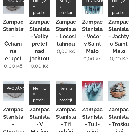
PRODÁNO
Není již
Není již
PRODÁNO
Není již
v
v
v
prodeji
prodeji
prodeji
Žampach
Žampach
Žampach
Žampach
Žampac
Stanislav
Stanislav
Stanislav
Stanislav
Stanislav
-
- Velký
- Lososi
- Večer
- Jachty
Čekání
přelet
táhnou
v Saint
u Saint
na
nad
Malo
Malo
0,00
Kč
erupci
jachtou
0,00
Kč
0,00
Kč
0,00
Kč
0,00
Kč
PRODÁNO
Není již
Není již
v
v
prodeji
prodeji
Žampach
Žampach
Žampach
Žampach
Žampac
Stanislav
Stanislav
Stanislav
Stanislav
Stanislav
-
- V
- Tři
- Tuli-
- Trošku
Čtyřstěžník
Maríně
rybáři
páni
jiný