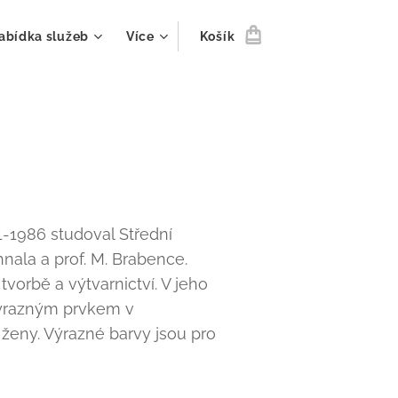
abídka služeb
Více
Košík
81-1986 studoval Střední
nala a prof. M. Brabence.
vorbě a výtvarnictví. V jeho
 výrazným prvkem v
 ženy. Výrazné barvy jsou pro