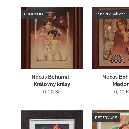
PRODÁNO
Již není v nabídce
Nečas Bohumil -
Nečas Boh
Královny krásy
Mado
0,00
Kč
0,00
K
REZERVACE