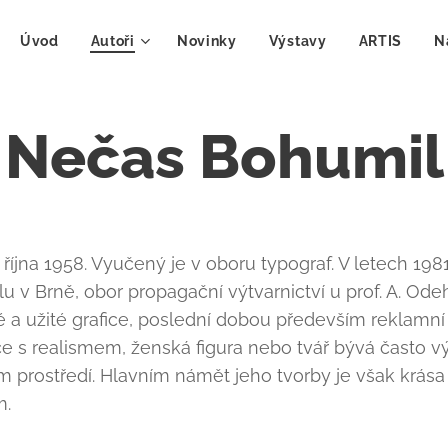
Úvod
Autoři
Novinky
Výstavy
ARTIS
N
Nečas Bohumil
. října 1958. Vyučený je v oboru typograf. V letech 19
v Brně, obor propagační výtvarnictví u prof. A. Odeh
a užité grafice, poslední dobou především reklamní t
ce s realismem, ženská figura nebo tvář bývá často
 prostředí. Hlavním námět jeho tvorby je však krása
m.