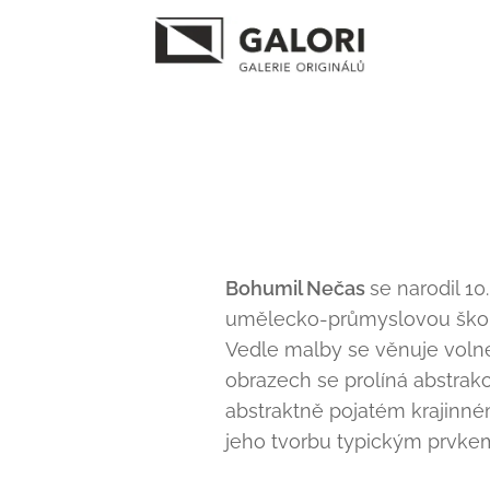
Bohumil Nečas
se narodil 10
umělecko-průmyslovou školu 
Vedle malby se věnuje volné 
obrazech se prolíná abstrak
abstraktně pojatém krajinném
jeho tvorbu typickým prvke