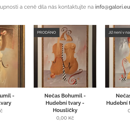
tupnosti a ceně díla nás kontaktujte na
info@galori.e
PRODÁNO
Již není v n
umil -
Nečas Bohumil -
Nečas
tvary
Hudební tvary -
Hudební t
Housličky
č
0,00
Kč