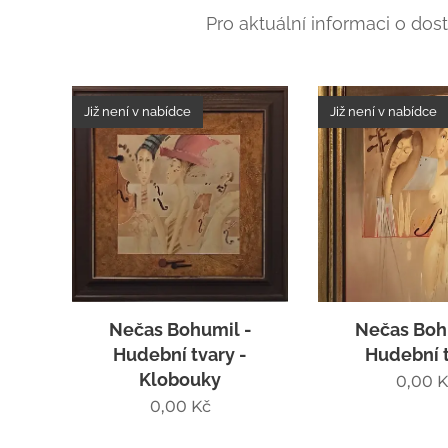
Pro aktuální informaci o dos
Již není v nabídce
Již není v nabídce
Nečas Bohumil -
Nečas Boh
Hudební tvary -
Hudební 
Klobouky
0,00
K
0,00
Kč