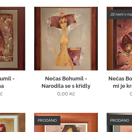
Již není v n
umil -
Nečas Bohumil -
Nečas Bo
na
Narodila se s křídly
mi je k
č
0,00
Kč
PRODÁNO
PRODÁNO