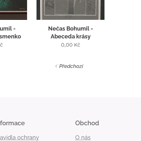
umil -
Nečas Bohumil -
ísmenko
Abeceda krásy
č
0,00
Kč
Předchozí
nformace
Obchod
ravidla ochrany
O nás