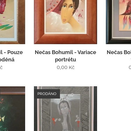
l - Pouze
Nečas Bohumil - Variace
Nečas Boh
oděná
portrétu
č
0,00
Kč
PRODÁNO