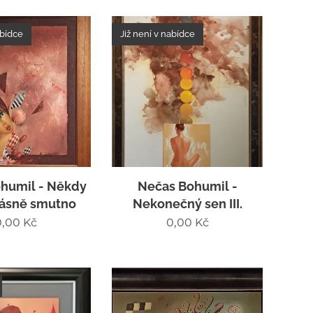
abídce
Již není v nabídce
humil - Někdy
Nečas Bohumil -
rásně smutno
Nekonečný sen III.
0,00
Kč
0,00
Kč