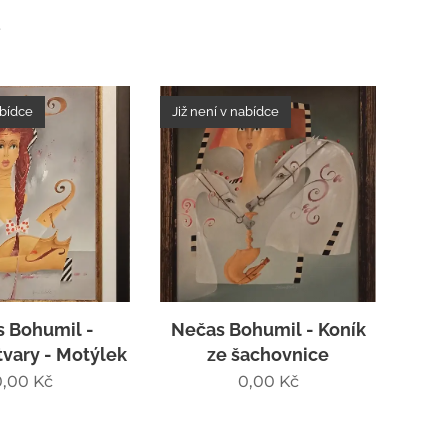
u
abídce
Již není v nabídce
 Bohumil -
Nečas Bohumil - Koník
vary - Motýlek
ze šachovnice
0,00
Kč
0,00
Kč