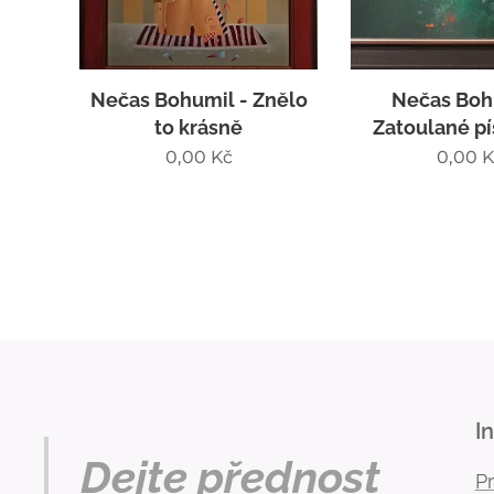
Nečas Bohumil - Znělo
Nečas Boh
to krásně
Zatoulané p
0,00
Kč
0,00
K
I
Dejte přednost
P