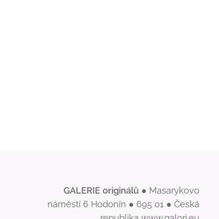
GALERIE
originálů
● Masarykovo
náměstí 6 Hodonín ● 695 01 ● Česká
republika www.galori.eu