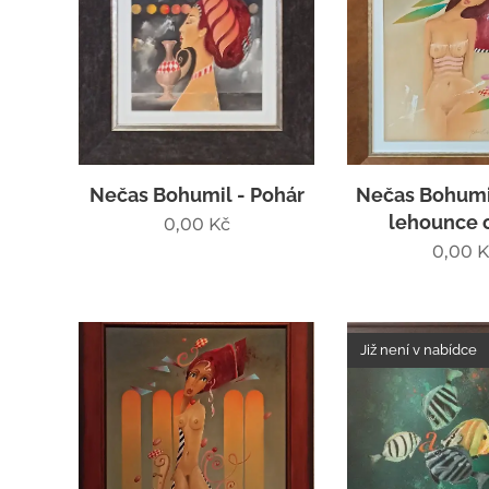
Nečas Bohumil - Pohár
Nečas Bohumi
lehounce 
0,00
Kč
0,00
K
Již není v nabídce